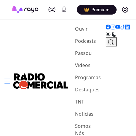
On Air
Podcasts
Log in
Premium
(current)
Ouvir
Podcasts
Passou
Vídeos
Programas
Destaques
TNT
Notícias
Somos
Nós