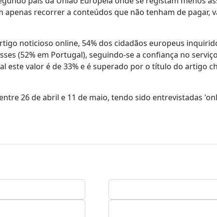
o segundo país da União Europeia onde se registam menos as
am apenas recorrer a conteúdos que não tenham de pagar, v
rtigo noticioso online, 54% dos cidadãos europeus inquirid
sses (52% em Portugal), seguindo-se a confiança no serviç
 este valor é de 33% e é superado por o título do artigo 
tre 26 de abril e 11 de maio, tendo sido entrevistadas 'onl