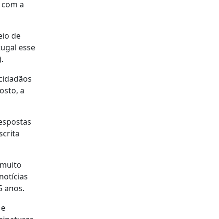
s com a
eio de
tugal esse
.
 cidadãos
osto, a
respostas
scrita
 muito
notícias
5 anos.
 e