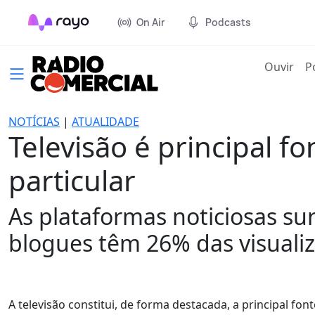
On Air
Podcasts
(cur
Ouvir
P
NOTÍCIAS
|
ATUALIDADE
Televisão é principal f
particular
As plataformas noticiosas su
blogues têm 26% das visuali
A televisão constitui, de forma destacada, a principal fon