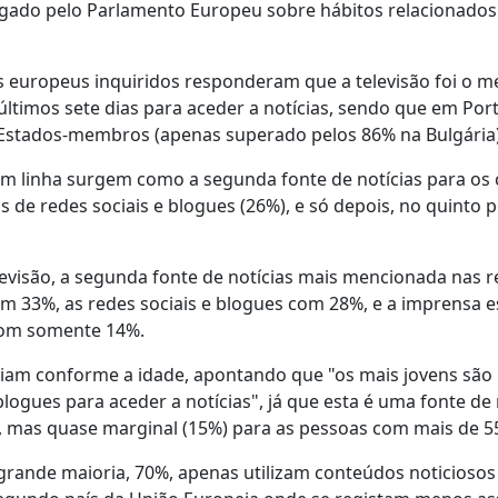
ulgado pelo Parlamento Europeu sobre hábitos relacionado
europeus inquiridos responderam que a televisão foi o m
ltimos sete dias para aceder a notícias, sendo que em Por
7 Estados-membros (apenas superado pelos 86% na Bulgária)
 em linha surgem como a segunda fonte de notícias para os
 de redes sociais e blogues (26%), e só depois, no quinto p
levisão, a segunda fonte de notícias mais mencionada nas 
om 33%, as redes sociais e blogues com 28%, e a imprensa e
com somente 14%.
ariam conforme a idade, apontando que "os mais jovens são
blogues para aceder a notícias", já que esta é uma fonte de 
os, mas quase marginal (15%) para as pessoas com mais de 5
grande maioria, 70%, apenas utilizam conteúdos noticiosos