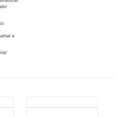
sinaturas
alor
os
o
chamar a
ine'