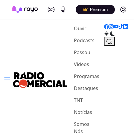
On Air
Podcasts
Log in
Premium
(current)
Ouvir
Podcasts
Passou
Vídeos
Programas
Destaques
TNT
Notícias
Somos
Nós