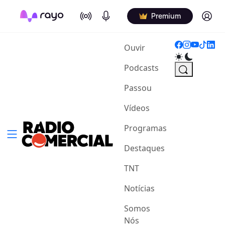
On Air
Podcasts
Log in
Premium
(current)
Ouvir
Podcasts
Passou
Vídeos
Programas
Destaques
TNT
Notícias
Somos
Nós