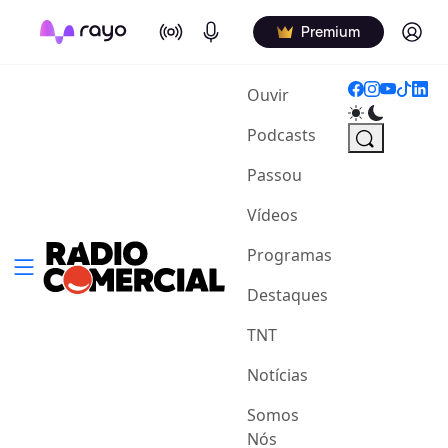
On Air
Podcasts
Log in
Premium
(current)
Ouvir
Podcasts
Passou
Vídeos
Programas
Destaques
TNT
Notícias
Somos
Nós