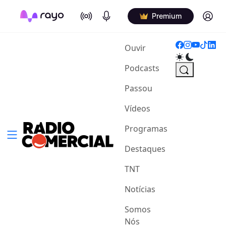
On Air
Podcasts
Log in
Premium
(current)
Ouvir
Podcasts
Passou
Vídeos
Programas
Destaques
TNT
Notícias
Somos
Nós