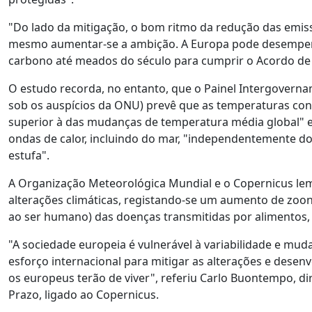
"Do lado da mitigação, o bom ritmo da redução das emiss
mesmo aumentar-se a ambição. A Europa pode desempen
carbono até meados do século para cumprir o Acordo de P
O estudo recorda, no entanto, que o Painel Intergovernam
sob os auspícios da ONU) prevê que as temperaturas co
superior à das mudanças de temperatura média global" e
ondas de calor, incluindo do mar, "independentemente do
estufa".
A Organização Meteorológica Mundial e o Copernicus le
alterações climáticas, registando-se um aumento de zoon
ao ser humano) das doenças transmitidas por alimentos,
"A sociedade europeia é vulnerável à variabilidade e mu
esforço internacional para mitigar as alterações e dese
os europeus terão de viver", referiu Carlo Buontempo, d
Prazo, ligado ao Copernicus.