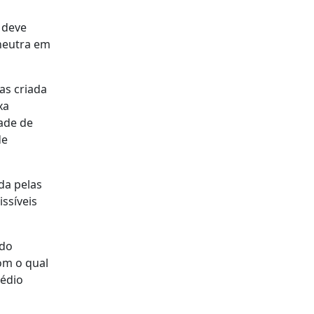
 deve
neutra em
as criada
xa
ade de
de
da pelas
ssíveis
 do
om o qual
Médio