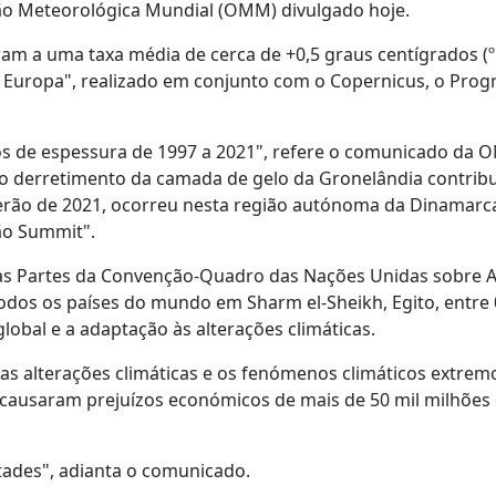
ção Meteorológica Mundial (OMM) divulgado hoje.
am a uma taxa média de cerca de +0,5 graus centígrados (º
a Europa", realizado em conjunto com o Copernicus, o Pro
os de espessura de 1997 a 2021", refere o comunicado da
"o derretimento da camada de gelo da Gronelândia contribu
verão de 2021, ocorreu nesta região autónoma da Dinamarc
ção Summit".
das Partes da Convenção-Quadro das Nações Unidas sobre A
odos os países do mundo em Sharm el-Sheikh, Egito, entre 
obal e a adaptação às alterações climáticas.
 as alterações climáticas e os fenómenos climáticos extrem
causaram prejuízos económicos de mais de 50 mil milhões
ades", adianta o comunicado.