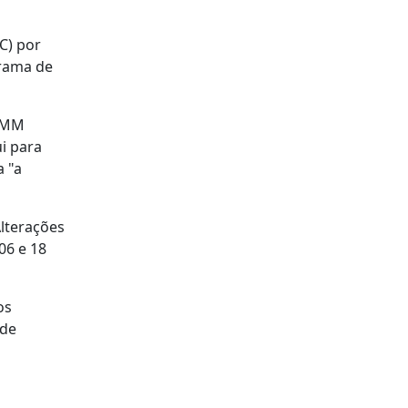
C) por
grama de
 OMM
i para
a "a
lterações
06 e 18
os
 de