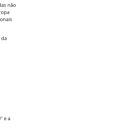
das não
uropa
ionais
 da
" e a
s