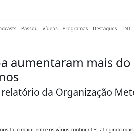
rent)
odcasts
Passou
Vídeos
Programas
Destaques
TNT
pa aumentaram mais do
anos
 relatório da Organização Me
s foi o maior entre os vários continentes, atingindo mais