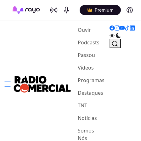
On Air
Podcasts
Log in
Premium
(current)
Ouvir
Podcasts
Passou
Vídeos
Programas
Destaques
TNT
Notícias
Somos
Nós