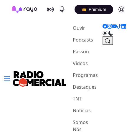
On Air
Podcasts
Log in
Premium
(current)
Ouvir
Podcasts
Passou
Vídeos
Programas
Destaques
TNT
Notícias
Somos
Nós