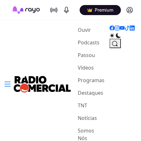
On Air
Podcasts
Log in
Premium
(current)
Ouvir
Podcasts
Passou
Vídeos
Programas
Destaques
TNT
Notícias
Somos
Nós