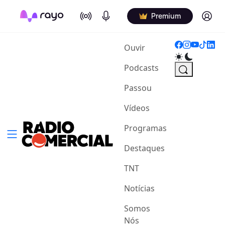
On Air
Podcasts
Log in
Premium
(current)
Ouvir
Podcasts
Passou
Vídeos
Programas
Destaques
TNT
Notícias
Somos
Nós