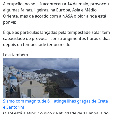
A erupção, no sol, já aconteceu a 14 de maio, provocou
algumas falhas, ligeiras, na Europa, Ásia e Médio
Oriente, mas de acordo com a NASA o pior ainda está
por vir.
É que as partículas lançadas pela tempestade solar têm
capacidade de provocar constrangimentos horas e dias
depois da tempestade ter ocorrido.
Leia também
Sismo com magnitude 6,1 atinge ilhas gregas de Creta
e Santorini
O sol está a atingir o pico de atividade de 11 anos, algo