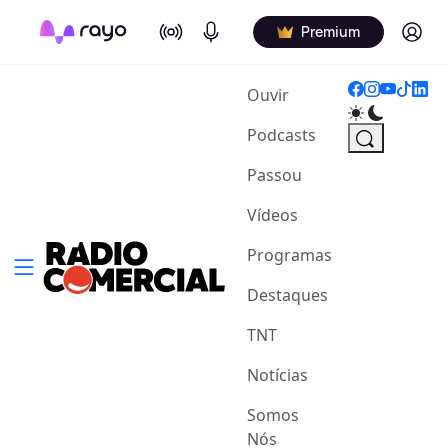
On Air
Podcasts
Log in
Premium
(current)
Ouvir
Podcasts
Passou
Vídeos
Programas
Destaques
TNT
Notícias
Somos
Nós