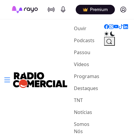
On Air
Podcasts
Log in
Premium
(current)
Ouvir
Podcasts
Passou
Vídeos
Programas
Destaques
TNT
Notícias
Somos
Nós