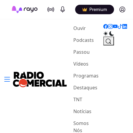
On Air
Podcasts
Log in
Premium
(current)
Ouvir
Podcasts
Passou
Vídeos
Programas
Destaques
TNT
Notícias
Somos
Nós