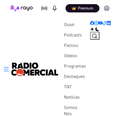
On Air
Podcasts
Log in
Premium
(current)
Ouvir
Podcasts
Passou
Vídeos
Programas
Destaques
TNT
Notícias
Somos
Nós