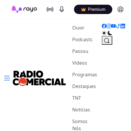
On Air
Podcasts
Log in
Premium
(current)
Ouvir
Podcasts
Passou
Vídeos
Programas
Destaques
TNT
Notícias
Somos
Nós