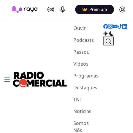
On Air
Podcasts
Log in
Premium
(current)
Ouvir
Podcasts
Passou
Vídeos
Programas
Destaques
TNT
Notícias
Somos
Nós