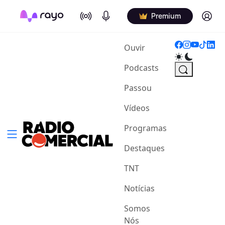
On Air
Podcasts
Log in
Premium
(current)
Ouvir
Podcasts
Passou
Vídeos
Programas
Destaques
TNT
Notícias
Somos
Nós