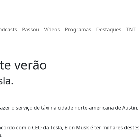
rent)
odcasts
Passou
Vídeos
Programas
Destaques
TNT
ste verão
la.
azer o serviço de táxi na cidade norte-americana de Austin,
 acordo com o CEO da Tesla, Elon Musk é ter milhares deste
s.