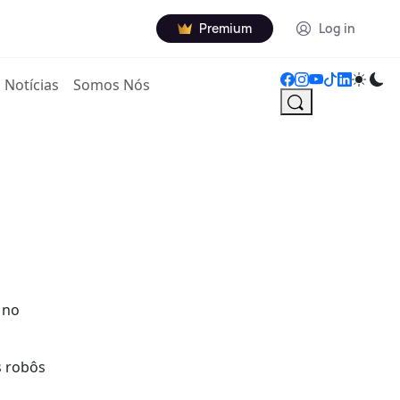
Premium
Log in
Notícias
Somos Nós
 no
s robôs