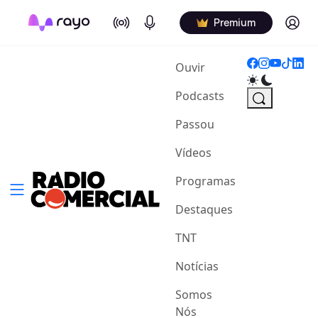
On Air
Podcasts
Log in
Premium
(current)
Ouvir
Podcasts
Passou
Vídeos
Programas
Destaques
TNT
Notícias
Somos
Nós