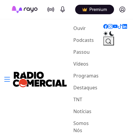
On Air
Podcasts
Log in
Premium
(current)
Ouvir
Podcasts
Passou
Vídeos
Programas
Destaques
TNT
Notícias
Somos
Nós