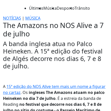
Últimas
Música
Desporto
Trânsito
NOTÍCIAS
|
MÚSICA
The Amazons no NOS Alive a 7
de julho
A banda inglesa atua no Palco
Heineken. A 15ª edição do festival
de Algés decorre nos dias 6, 7 e 8
de julho.
A
15ª edição do NOS Alive tem mais um nome a figurar
no cartaz
. Os
ingleses The Amazons atuam no palco
Heineken no dia 7 de julho
. É a estreia da banda de
Reading
no festival que decorre nos dias 6, 7 e 8 de
julho no sítio do costume - o Passeio Marítimo de