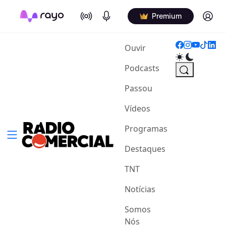
On Air
Podcasts
Log in
Premium
(current)
Ouvir
Podcasts
Passou
Vídeos
Programas
Destaques
TNT
Notícias
Somos
Nós