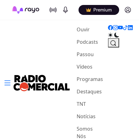
On Air
Podcasts
Log in
Premium
(current)
Ouvir
Podcasts
Passou
Vídeos
Programas
Destaques
TNT
Notícias
Somos
Nós