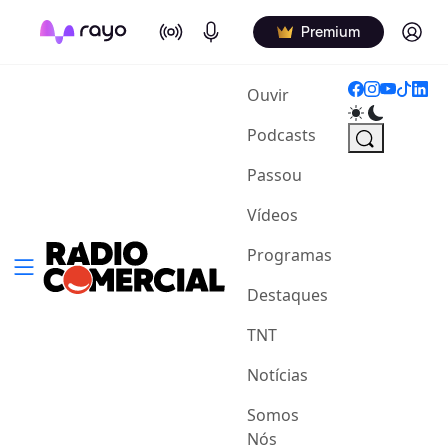
On Air
Podcasts
Log in
Premium
(current)
Ouvir
Podcasts
Passou
Vídeos
Programas
Destaques
TNT
Notícias
Somos
Nós