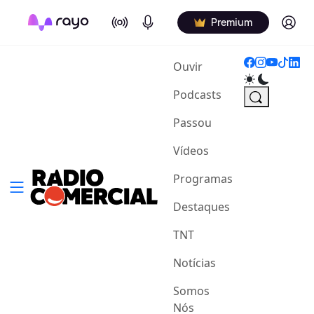
On Air
Podcasts
Log in
Premium
(current)
Ouvir
Podcasts
Passou
Vídeos
Programas
Destaques
TNT
Notícias
Somos
Nós