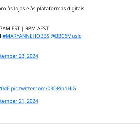
o às lojas e às plataformas digitais.
 7AM EST | 9PM AEST
H
#MARYANNEHOBBS
@BBC6Music
tember 23, 2024
P0dE
pic.twitter.com/03DRindHiG
tember 21, 2024