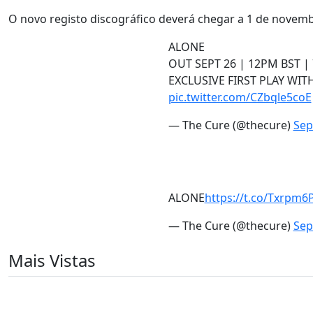
O novo registo discográfico deverá chegar a 1 de novembr
ALONE
OUT SEPT 26 | 12PM BST |
EXCLUSIVE FIRST PLAY WIT
pic.twitter.com/CZbqle5coE
— The Cure (@thecure)
Sep
ALONE
https://t.co/Txrpm6
— The Cure (@thecure)
Sep
Mais Vistas