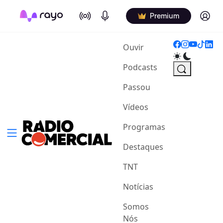
On Air
Podcasts
Log in
Premium
(current)
Ouvir
Podcasts
Passou
Vídeos
Programas
Destaques
TNT
Notícias
Somos
Nós