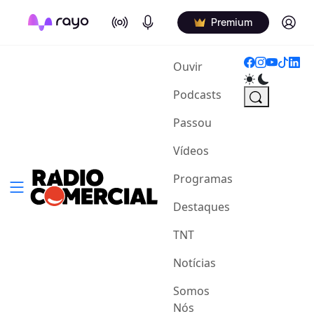
On Air
Podcasts
Log in
Premium
(current)
Ouvir
Podcasts
Passou
Vídeos
Programas
Destaques
TNT
Notícias
Somos
Nós