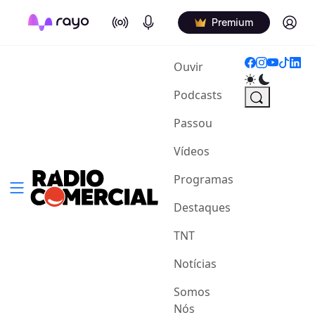
On Air
Podcasts
Log in
Premium
(current)
Ouvir
Podcasts
Passou
Vídeos
Programas
Destaques
TNT
Notícias
Somos
Nós