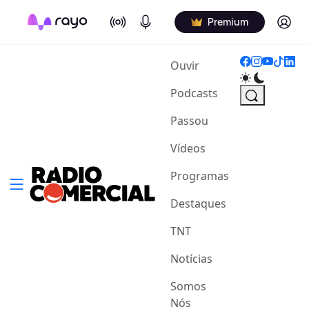
On Air
Podcasts
Log in
Premium
(current)
Ouvir
Podcasts
Passou
Vídeos
Programas
Destaques
TNT
Notícias
Somos
Nós