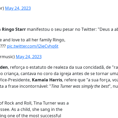
er)
May 24, 2023
a Ringo Starr
manifestou o seu pesar no Twitter: "Deus a a
 and love to all her family Ringo,
????
pic.twitter.com/l2ieCvhq6t
rrmusic)
May 24, 2023
iden
, reforça o estatuto de realeza da sua concidadã, de "r
do criança, cantava no coro da igreja antes de se tornar um
Vice-Presidente,
Kamala Harris
, refere que "a sua força, vo
a a frase incontornável: "
Tina Turner was simply the best
", n
f Rock and Roll, Tina Turner was a
see. As a child, she sang in the
ing one of the most successful