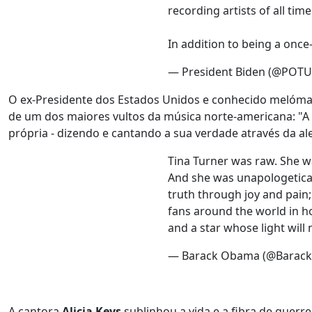
recording artists of all time
In addition to being a once
— President Biden (@POT
O ex-Presidente dos Estados Unidos e conhecido melóm
de um dos maiores vultos da música norte-americana: "A 
própria - dizendo e cantando a sua verdade através da ale
Tina Turner was raw. She w
And she was unapologetica
truth through joy and pain
fans around the world in h
and a star whose light will
— Barack Obama (@Barac
A cantora
Alicia Keys
sublinhou a vida e a fibra de guerr