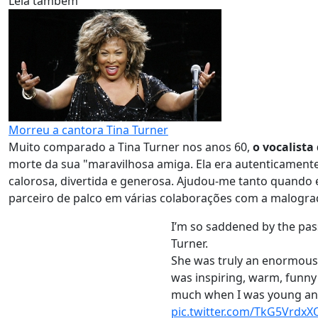
Leia também
Morreu a cantora Tina Turner
Muito comparado a Tina Turner nos anos 60,
o vocalista
morte da sua "maravilhosa amiga. Ela era autenticamente
calorosa, divertida e generosa. Ajudou-me tanto quando 
parceiro de palco em várias colaborações com a malogra
I’m so saddened by the pas
Turner.
She was truly an enormousl
was inspiring, warm, funn
much when I was young and 
pic.twitter.com/TkG5VrdxX