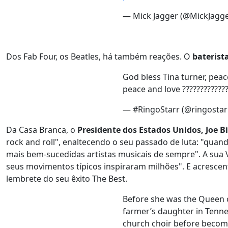
— Mick Jagger (@MickJagg
Dos Fab Four, os Beatles, há também reações. O
baterist
God bless Tina turner, peace
peace and love ????????????
— #RingoStarr (@ringosta
Da Casa Branca, o
Presidente dos Estados Unidos, Joe B
rock and roll", enaltecendo o seu passado de luta: "quan
mais bem-sucedidas artistas musicais de sempre". A sua 
seus movimentos típicos inspiraram milhões". E acrescent
lembrete do seu êxito The Best.
Before she was the Queen o
farmer’s daughter in Tennes
church choir before becom