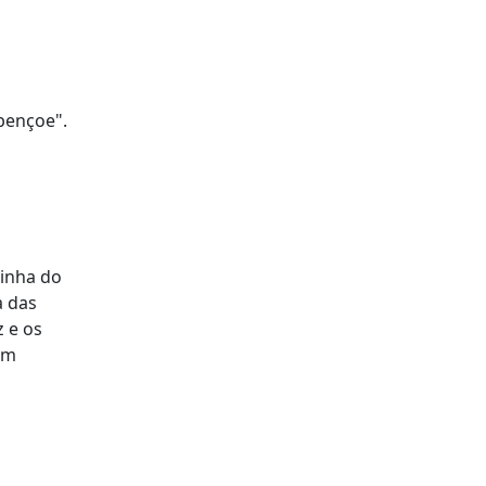
bençoe".
ainha do
a das
z e os
um