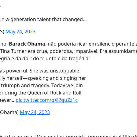
.
-in-a-generation talent that changed…
US)
May 24, 2023
ano,
Barack Obama
, não poderia ficar em silêncio perante
Tina Turner era crua, poderosa, imparável. Era assumidame
gria e da dor; do triunfo e da tragédia".
as powerful. She was unstoppable.
lly herself—speaking and singing her
; triumph and tragedy. Today we join
onoring the Queen of Rock and Roll,
 never…
pic.twitter.com/qXl2quZz1c
kObama)
May 24, 2023
eira da cantora. "Que mulher, que vida, que guerreira!!! No 