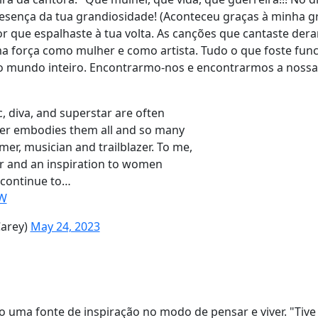
presença da tua grandiosidade! (Aconteceu graças à minha 
or que espalhaste à tua volta. As canções que cantaste der
a força como mulher e como artista. Tudo o que foste fun
o mundo inteiro. Encontrarmo-nos e encontrarmos a noss
, diva, and superstar are often
ner embodies them all and so many
mer, musician and trailblazer. To me,
or and an inspiration to women
 continue to…
nW
arey)
May 24, 2023
 uma fonte de inspiração no modo de pensar e viver. "Tive