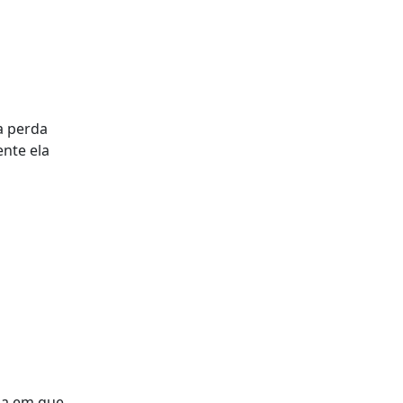
 a perda
nte ela
dia em que