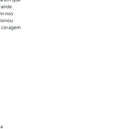
grande
am-nos
cionou
a coragem
 a