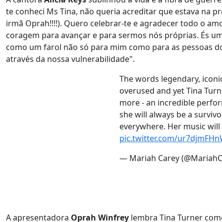
te conheci Ms Tina, não queria acreditar que estava na 
irmã Oprah!!!!). Quero celebrar-te e agradecer todo o am
coragem para avançar e para sermos nós próprias. És um
como um farol não só para mim como para as pessoas d
através da nossa vulnerabilidade".
The words legendary, iconic
overused and yet Tina Tur
more - an incredible perfor
she will always be a surviv
everywhere. Her music will
pic.twitter.com/ur7djmFH
— Mariah Carey (@MariahC
A apresentadora
Oprah Winfrey
lembra Tina Turner como