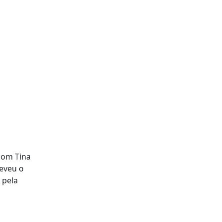
 com Tina
reveu o
 pela