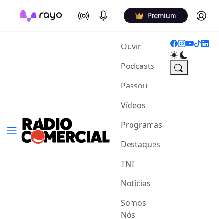
On Air
Podcasts
Log in
Premium
(current)
Ouvir
Podcasts
Passou
Vídeos
Programas
Destaques
TNT
Notícias
Somos
Nós