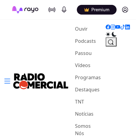
On Air
Podcasts
Log in
Premium
(current)
Ouvir
Podcasts
Passou
Vídeos
Programas
Destaques
TNT
Notícias
Somos
Nós