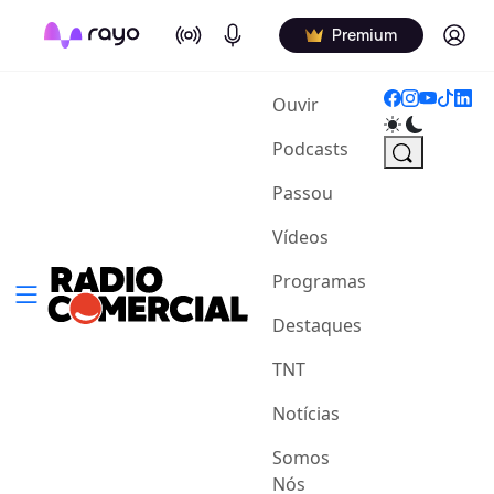
On Air
Podcasts
Log in
Premium
(current)
Ouvir
Podcasts
Passou
Vídeos
Programas
Destaques
TNT
Notícias
Somos
Nós