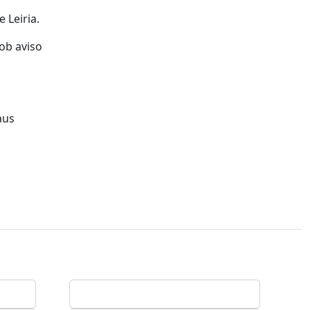
 Leiria.
sob aviso
aus