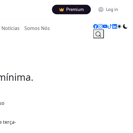
Premium
Log in
Notícias
Somos Nós
o
 mínima.
so
e terça-