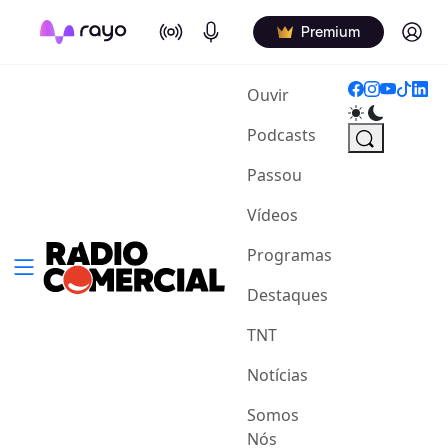
On Air
Podcasts
Log in
Premium
(current)
Ouvir
Podcasts
Passou
Vídeos
Programas
Destaques
TNT
Notícias
Somos
Nós