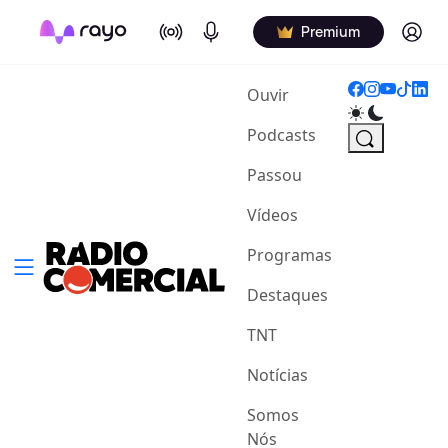
On Air
Podcasts
Log in
Premium
(current)
Ouvir
Podcasts
Passou
Vídeos
Programas
Destaques
TNT
Notícias
Somos
Nós