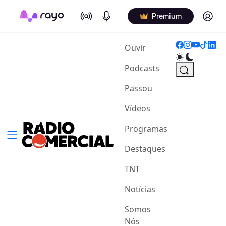
On Air
Podcasts
Log in
Premium
(current)
Ouvir
Podcasts
Passou
Vídeos
Programas
Destaques
TNT
Notícias
Somos
Nós