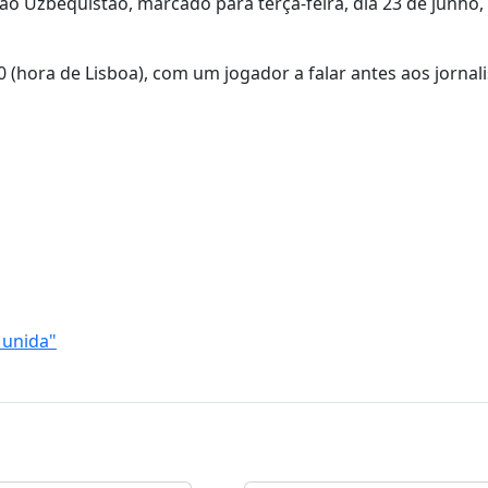
o Uzbequistão, marcado para terça-feira, dia 23 de junho,
 (hora de Lisboa), com um jogador a falar antes aos jornali
 unida"