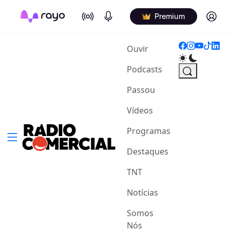
On Air
Podcasts
Log in
Premium
(current)
Ouvir
Podcasts
Passou
Vídeos
Programas
Destaques
TNT
Notícias
Somos
Nós