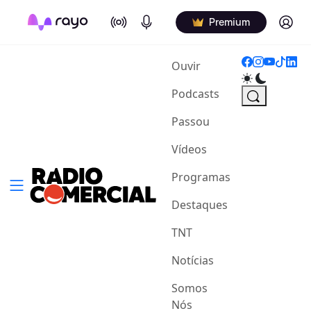
On Air
Podcasts
Log in
Premium
(current)
Ouvir
Podcasts
Passou
Vídeos
Programas
Destaques
TNT
Notícias
Somos
Nós