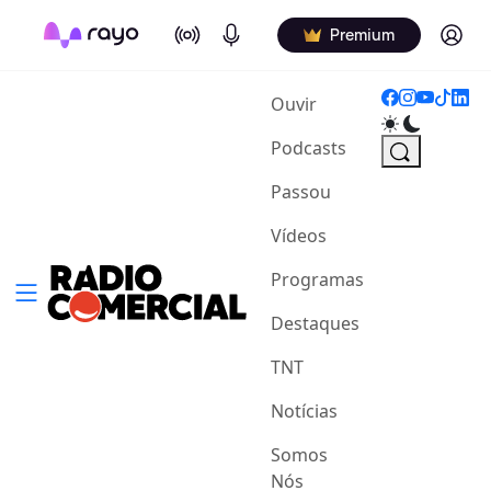
On Air
Podcasts
Log in
Premium
(current)
Ouvir
Podcasts
Passou
Vídeos
Programas
Destaques
TNT
Notícias
Somos
Nós