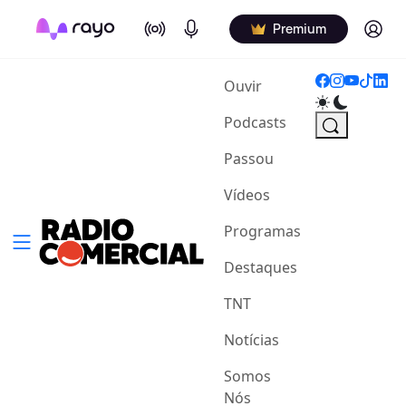
On Air
Podcasts
Log in
Premium
(current)
Ouvir
Podcasts
Passou
Vídeos
Programas
Destaques
TNT
Notícias
Somos
Nós