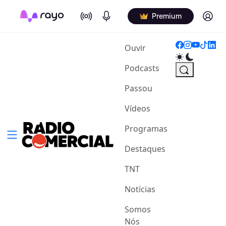
On Air
Podcasts
Log in
Premium
(current)
Ouvir
Podcasts
Passou
Vídeos
Programas
Destaques
TNT
Notícias
Somos
Nós