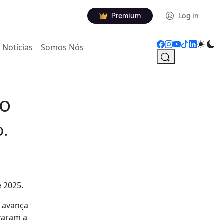
Premium
Log in
Notícias
Somos Nós
ço
o.
e 2025.
) avança
varam a