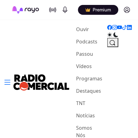
On Air
Podcasts
Log in
Premium
(current)
Ouvir
Podcasts
Passou
Vídeos
Programas
Destaques
TNT
Notícias
Somos
Nós