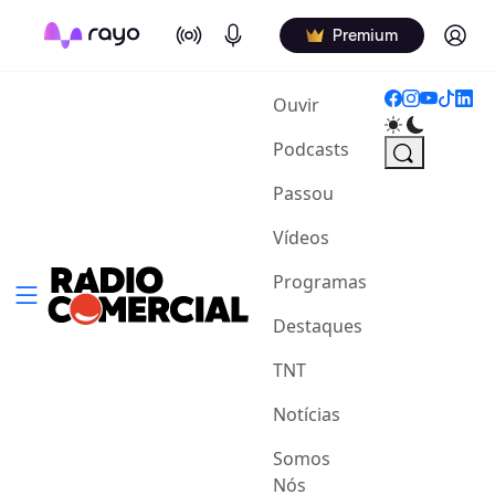
On Air
Podcasts
Log in
Premium
(current)
Ouvir
Podcasts
Passou
Vídeos
Programas
Destaques
TNT
Notícias
Somos
Nós