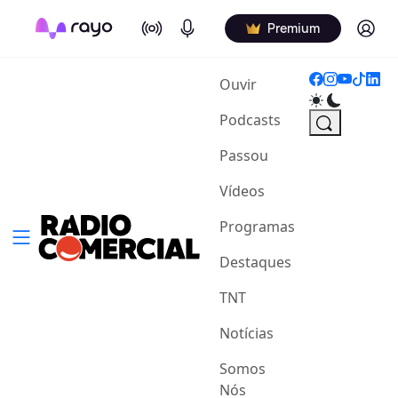
On Air
Podcasts
Log in
Premium
(current)
Ouvir
Podcasts
Passou
Vídeos
Programas
Destaques
TNT
Notícias
Somos
Nós