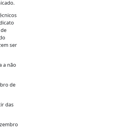
icado.
écnicos
dicato
 de
 do
zem ser
a a não
mbro de
ir das
dezembro