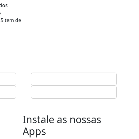
 dos
s
25 tem de
Instale as nossas
Apps