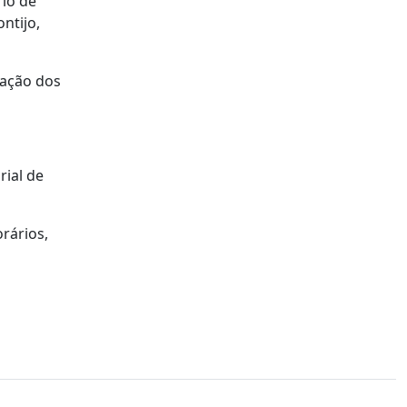
rio de
ntijo,
ração dos
ial de
rários,