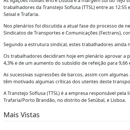
As ligações fluviais entre Lisboa e a margem sul do Tejo 
trabalhadores da Transtejo Soflusa (TTSL) entre as 12:55 e
Seixal e Trafaria.
Nos plenários foi discutida a atual fase do processo de
Sindicatos de Transportes e Comunicações (Fectrans), c
Segundo a estrutura sindical, estes trabalhadores ainda n
Os trabalhadores decidiram hoje em plenário aprovar a 
4,3% e de um aumento do subsídio de refeição para 9,66 
As sucessivas supressões de barcos, assim com algumas 
têm motivado algumas críticas dos utentes deste transpo
A Transtejo Soflusa (TTSL) é a empresa responsável pela lig
Trafaria/Porto Brandão, no distrito de Setúbal, e Lisboa.
Mais Vistas