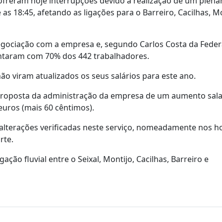
sofreram hoje interrupções devido à realização de um plená
 as 18:45, afetando as ligações para o Barreiro, Cacilhas, Mo
 negociação com a empresa e, segundo Carlos Costa da Fede
ontaram com 70% dos 442 trabalhadores.
ão viram atualizados os seus salários para este ano.
proposta da administração da empresa de um aumento salar
euros (mais 60 cêntimos).
alterações verificadas neste serviço, nomeadamente nos ho
rte.
ação fluvial entre o Seixal, Montijo, Cacilhas, Barreiro e